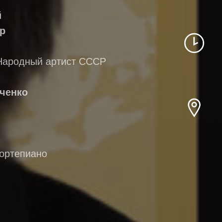
й
р
Народный артист СССР
аченко
фортепиано