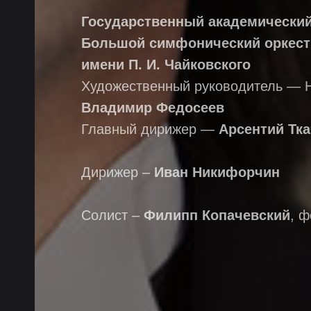
Государственный академически
Большой симфонический оркест
имени П. И. Чайковского
Художественный руководитель — 
Владимир Федосеев
Главный дирижер —
Арсентий Тк
Дирижер –
Иван Никифорчин
Солист –
Филипп Копачевский
, 