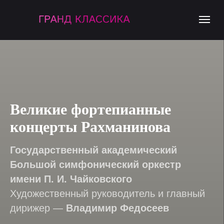
Великие фортепианные
концерты Рахманинова
Государственный академический
Большой симфонический оркестр
имени П. И. Чайковского
Художественный руководитель и главный
дирижер —
Владимир Федосеев