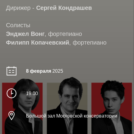
Дирижер -
Сергей Кондрашев
Солисты
Энджел Вонг
, фортепиано
Филипп Копачевский
, фортепиано
8 февраля
2025
19.00
Большой зал Московской консерватории