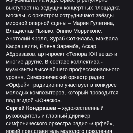
А.Рубинштейна и др. Оркестр регулярно
выступает на ведущих концертных площадка
Москвы, с оркестром сотрудничают звёзды
мировой оперной сцены – Мария Гулегина,
Владислав Пьявко, Эннио Морриконе,
Анатолий Кролл, Зураб Соткилава, Маквала
Касрашвили, Елена Заремба, Аскар
Абдразаков, арт-проект «Тенора XXI века» и
многие другие. В составе коллектива -
музыканты высочайшего профессионального
уровня. Симфонический оркестр радио
«Орфей» традиционно участвует в конкурсе
молодых композиторов, который проводится
под эгидой «Юнеско».
Сергей Кондрашев
– художественный
руководитель и главный дирижер
симфонического оркестра радио «Орфей»,
яркий представитель молодого поколения