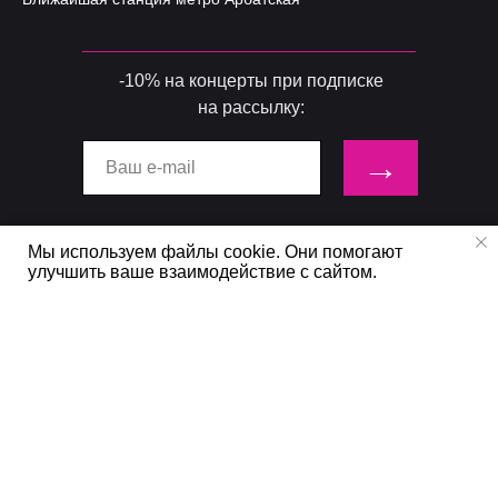
-10% на концерты при подписке
на рассылку:
→
Мы используем файлы cookie. Они помогают
Вся афиша, акции у нас
улучшить ваше взаимодействие с сайтом.
в социальных сетях
info@grand-classica.ru