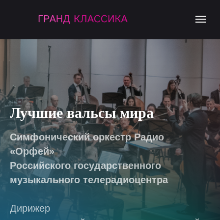
Лучшие вальсы мира
Симфонический оркестр Радио
«Орфей»
Российского государственного
музыкального телерадиоцентра
Дирижер