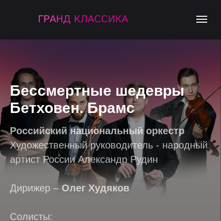
Бессмертные шедевры
Бетховен. Брамс
Российский национальный оркестр
Художественный руководитель - народный
артист России Александр Рудин
Дирижер –
Олег Худяков
Солисты: