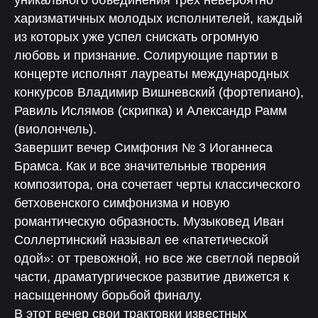
уникального объединения трех невероятно
харизматичных молодых исполнителей, каждый
из которых уже успел снискать огромную
любовь и признание. Солирующие партии в
концерте исполнят лауреаты международных
конкурсов Владимир Вишневский (фортепиано),
Равиль Ислямов (скрипка) и Александр Рамм
(виолончель).
Завершит вечер Симфония № 3 Иоганнеса
Брамса. Как и все значительные творения
композитора, она сочетает черты классического
бетховенского симфонизма и новую
романтическую образность. Музыковед Иван
Соллертинский называл ее «патетической
одой»: от тревожной, но все же светлой первой
части, драматургическое развитие движется к
насыщенному борьбой финалу.
В этот вечер свои трактовки известных