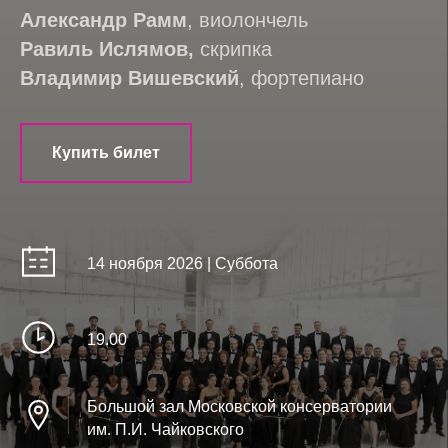
Александр Рамм
,
виолончель
Равиль Ислямов,
скрипка
Владимир Вишевский
, фортепиано
Купить билет
14 ноября 2026 | Суббота
19.00
Большой зал Московской консерватории
им. П.И. Чайковского